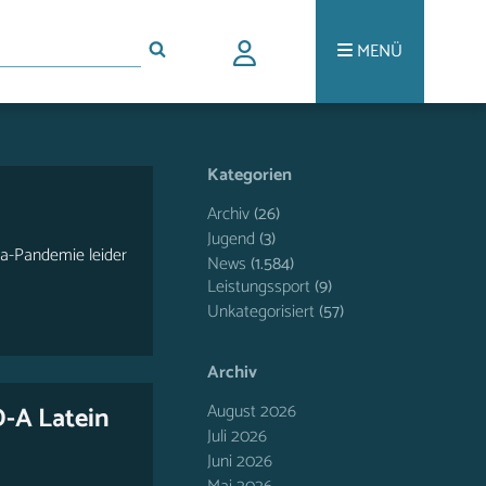
MENÜ
Kategorien
Archiv
(26)
Jugend
(3)
na-Pandemie leider
News
(1.584)
Leistungssport
(9)
Unkategorisiert
(57)
Archiv
August 2026
D-A Latein
Juli 2026
Juni 2026