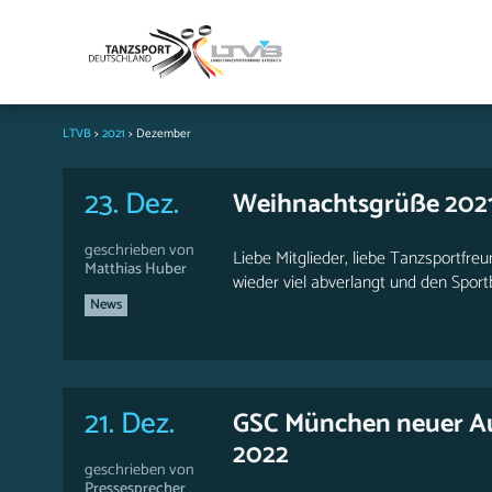
LTVB
>
2021
>
Dezember
23. Dez.
Weihnachtsgrüße 202
geschrieben von
Liebe Mitglieder, liebe Tanzsportfr
Matthias Huber
wieder viel abverlangt und den Sportbe
News
21. Dez.
GSC München neuer Aus
2022
geschrieben von
Pressesprecher