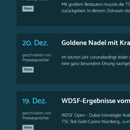
Mit großem Bedauern musste die TSA
News
zurückgeben. In diesem Zeitraum steh
20. Dez.
Goldene Nadel mit Kran
geschrieben von
Im letzten Jahr coronabedingt leide
Pressesprecher
eine ganz besondere Ehrung nachgeho
News
19. Dez.
WDSF-Ergebnisse vo
geschrieben von
WDSF Open – Dubai (Vereinigte Arabi
Pressesprecher
TSC Rot-Gold-Casino Nürnberg...
zum 
News