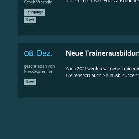
anmelden https://ltvb.de/ausbildung/
Geschäftsstelle
Lehrgänge
News
08. Dez.
Neue Trainerausbildu
geschrieben von
Auch 2021 werden wir neue Trainerau
Pressesprecher
Breitensport auch Neuausbildungen fü
News