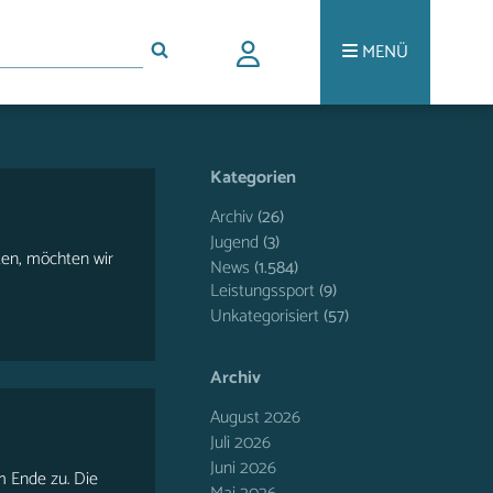
MENÜ
Kategorien
Archiv
(26)
Jugend
(3)
ten, möchten wir
News
(1.584)
Leistungssport
(9)
Unkategorisiert
(57)
Archiv
August 2026
Juli 2026
Juni 2026
m Ende zu. Die