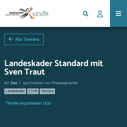
Alle Termine
Landeskader Standard mit
Sven Traut
|
07. Dez.
geschrieben von
Pressesprecher
Landeskader
LTVB
Termine
Termin exportieren (.ics)