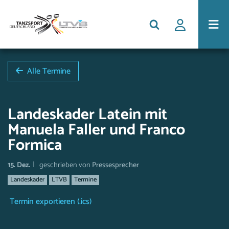
Alle Termine
Landeskader Latein mit
Manuela Faller und Franco
Formica
|
15. Dez.
geschrieben von
Pressesprecher
Landeskader
LTVB
Termine
Termin exportieren (.ics)