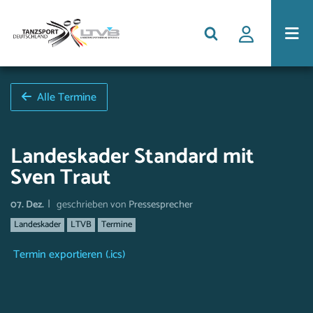
Alle Termine
Landeskader Standard mit
Sven Traut
|
07. Dez.
geschrieben von
Pressesprecher
Landeskader
LTVB
Termine
Termin exportieren (.ics)