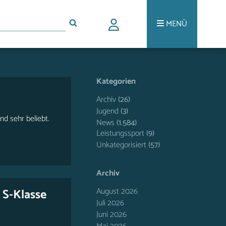
MENÜ
Kategorien
Archiv
(26)
Jugend
(3)
d sehr beliebt.
News
(1.584)
Leistungssport
(9)
Unkategorisiert
(57)
Archiv
August 2026
 S-Klasse
Juli 2026
Juni 2026