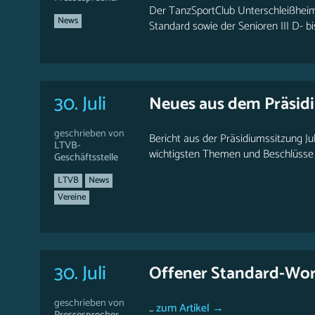
Der TanzSportClub Unterschleißheim
News
Standard sowie der Senioren III D- b
30. Juli
Neues aus dem Präsid
geschrieben von
Bericht aus der Präsidiumssitzung Ju
LTVB-
wichtigsten Themen und Beschlüsse i
Geschäftsstelle
LTVB
News
Vereine
30. Juli
Offener Standard-Work
geschrieben von
...
zum Artikel →