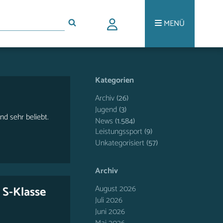
MENÜ
Kategorien
Archiv
(26)
Jugend
(3)
d sehr beliebt.
News
(1.584)
Leistungssport
(9)
Unkategorisiert
(57)
Archiv
August 2026
 S-Klasse
Juli 2026
Juni 2026