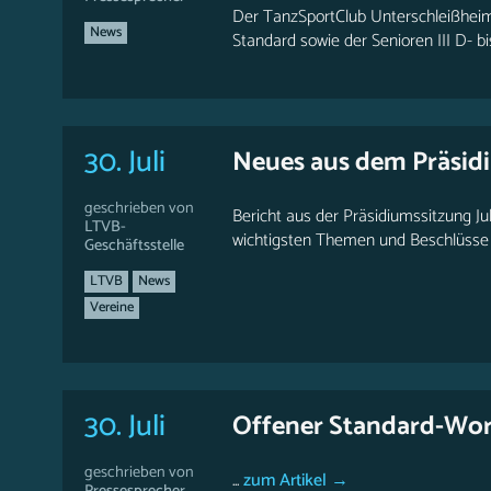
Der TanzSportClub Unterschleißheim
News
Standard sowie der Senioren III D- b
30. Juli
Neues aus dem Präsid
geschrieben von
Bericht aus der Präsidiumssitzung Ju
LTVB-
wichtigsten Themen und Beschlüsse i
Geschäftsstelle
LTVB
News
Vereine
30. Juli
Offener Standard-Work
geschrieben von
...
zum Artikel →