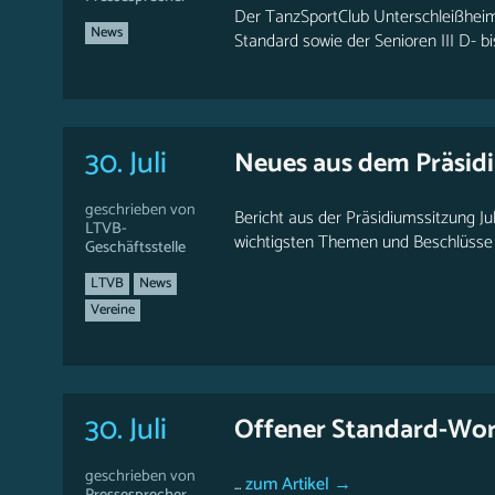
Der TanzSportClub Unterschleißheim
News
Standard sowie der Senioren III D- b
30. Juli
Neues aus dem Präsid
geschrieben von
Bericht aus der Präsidiumssitzung Ju
LTVB-
wichtigsten Themen und Beschlüsse i
Geschäftsstelle
LTVB
News
Vereine
30. Juli
Offener Standard-Work
geschrieben von
...
zum Artikel →