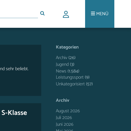
MENÜ
Kategorien
Archiv
(26)
Jugend
(3)
d sehr beliebt.
News
(1.584)
Leistungssport
(9)
Unkategorisiert
(57)
Archiv
August 2026
 S-Klasse
Juli 2026
Juni 2026