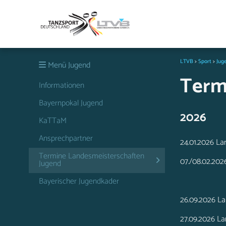
LTVB
>
Sport
>
Jug
Menü Jugend
Term
Informationen
Bayernpokal Jugend
2026
KaTTaM
Ansprechpartner
24.01.2026 La
Termine Landesmeisterschaften
07./08.02.202
Jugend
Bayerischer Jugendkader
26.09.2026 La
27.09.2026 La