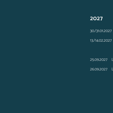
2027
30./31.01.202
13./14.02.202
25.09.2027 L
26.09.2027 La