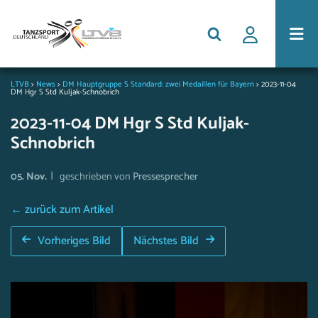
LTVB
>
News
>
DM Hauptgruppe S Standard: zwei Medaillen für Bayern
>
2023-11-04
DM Hgr S Std Kuljak-Schnobrich
2023-11-04 DM Hgr S Std Kuljak-
Schnobrich
|
05. Nov.
geschrieben von
Pressesprecher
← zurück zum Artikel
Vorheriges Bild
Nächstes Bild