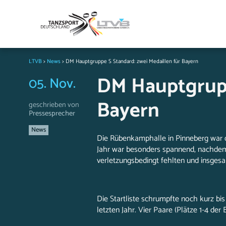
LTVB
>
News
>
DM Hauptgruppe S Standard: zwei Medaillen für Bayern
DM Hauptgrupp
05. Nov.
Bayern
geschrieben von
Pressesprecher
News
Die Rübenkamphalle in Pinneberg war 
Jahr war besonders spannend, nachdem
verletzungsbedingt fehlten und insgesa
Die Startliste schrumpfte noch kurz bi
letzten Jahr. Vier Paare (Plätze 1-4 de