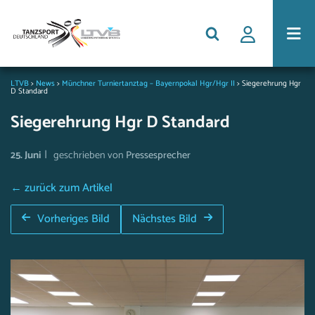
LTVB
>
News
>
Münchner Turniertanztag – Bayernpokal Hgr/Hgr II
>
Siegerehrung Hgr
D Standard
Siegerehrung Hgr D Standard
|
25. Juni
geschrieben von
Pressesprecher
← zurück zum Artikel
Vorheriges Bild
Nächstes Bild