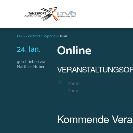
LTVB
>
Veranstaltungsorte
>
Online
Online
24. Jan.
geschrieben von
Matthias Huber
VERANSTALTUNGSO
Zoom
Zoom
Kommende Veran