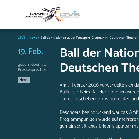
LTVB
>
News
>
Ball der Nationen 2026: Tanzsport-Glamour im Deutschen Theate
Ball der Nati
19. Feb.
Deutschen Th
geschrieben von
Pressesprecher
News
Am 7. Februar 2026 verwandelte sich da
Ballkultur: Beim Ball der Nationen wurd
Turniergeschehen, Showmomenten und e
Besonders beeindruckend war das Ambient
Programmpunkten wurde auf mehreren Fl
gemeinschaftliches Erlebnis spürbar ma