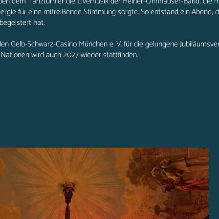
eben dem Tanzturnier die Livemusik der Heiner-Ohnhäuser-Band, die m
nergie für eine mitreißende Stimmung sorgte. So entstand ein Abend, 
egeistert hat.
nden Gelb-Schwarz-Casino München e. V. für die gelungene Jubiläumsve
er Nationen wird auch 2027 wieder stattfinden.