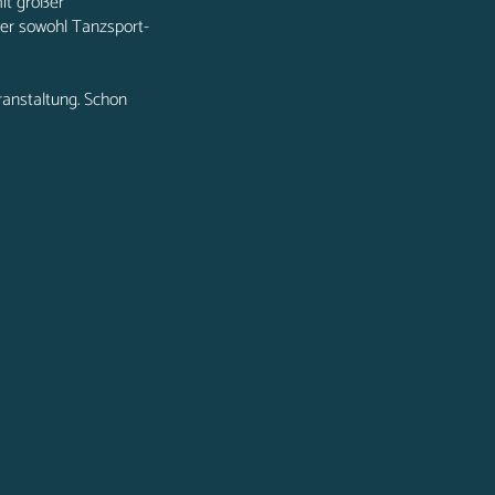
it großer
der sowohl Tanzsport-
ranstaltung. Schon