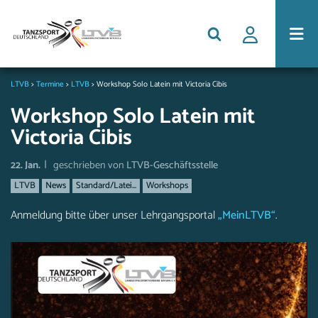
LTVB
>
Termine
>
LTVB
>
Workshop Solo Latein mit Victoria Cibis
Workshop Solo Latein mit
Victoria Cibis
|
22. Jan.
geschrieben von
LTVB-Geschäftsstelle
LTVB
News
Standard/Latei...
Workshops
Anmeldung bitte über unser Lehrgangsportal
„MeinLTVB“
.