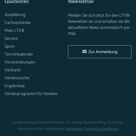
Quicklinks
Newsletter
Ausbildung
Melden Sie sich jetzt für den LTVB-
Newsletter an und erhalten sie die
Fachverbände
aktuellsten News automatisch per
Mein LTVB
Mail.
Service
Sport
Zur Anmeldung
Terminkalender
Veranstaltungen
Verband
Vereinssuche
Ergebnisse
Förderprogramm für Vereine
Landestanzsportverband Bayern e.V., Georg-Brauchle-Ring 93, 80992
München, eMail: info@ltvb.de
Impressum
Datenschutzerklärung