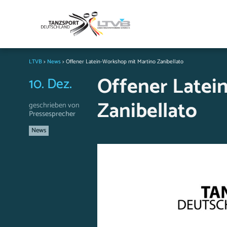
LTVB
>
News
>
Offener Latein-Workshop mit Martino Zanibellato
Offener Latei
10. Dez.
Zanibellato
geschrieben von
Pressesprecher
News