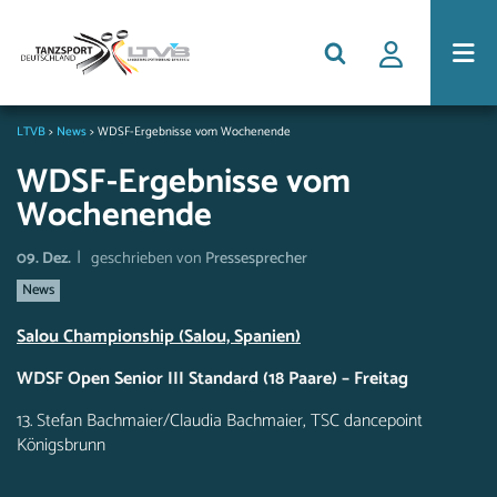
LTVB
>
News
>
WDSF-Ergebnisse vom Wochenende
WDSF-Ergebnisse vom
Wochenende
|
09. Dez.
geschrieben von
Pressesprecher
News
Salou Championship (Salou, Spanien)
WDSF Open Senior III Standard (18 Paare) – Freitag
13. Stefan Bachmaier/Claudia Bachmaier, TSC dancepoint
Königsbrunn