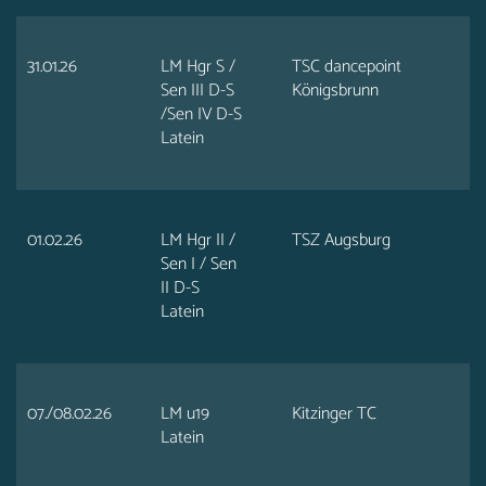
31.01.26
LM Hgr S /
TSC dancepoint
Sen III D-S
Königsbrunn
/Sen IV D-S
Latein
01.02.26
LM Hgr II /
TSZ Augsburg
Sen I / Sen
II D-S
Latein
07./08.02.26
LM u19
Kitzinger TC
Latein