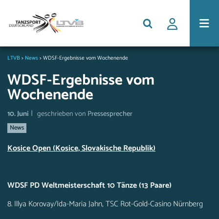
LTVB
>
News
>
WDSF-Ergebnisse vom Wochenende
WDSF-Ergebnisse vom
Wochenende
|
10. Juni
geschrieben von
Pressesprecher
News
Kosice Open (Kosice, Slovakische Republik)
WDSF PD Weltmeisterschaft 10 Tänze (13 Paare)
8. Illya Korovay/Ida-Maria Jahn, TSC Rot-Gold-Casino Nürnberg