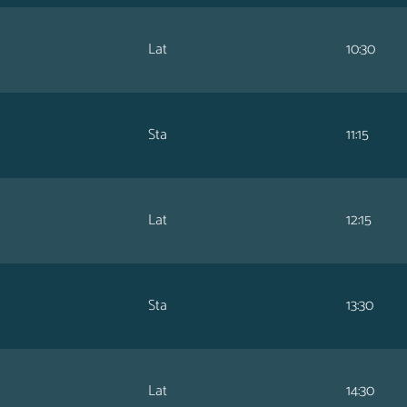
Lat
10:30
Sta
11:15
Lat
12:15
Sta
13:30
Lat
14:30