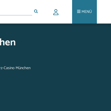
MENÜ
chen
arz-Casino München