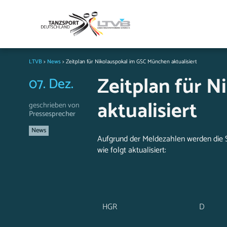
LTVB
>
News
>
Zeitplan für Nikolauspokal im GSC München aktualisiert
Zeitplan für 
07. Dez.
aktualisiert
geschrieben von
Pressesprecher
News
Aufgrund der Meldezahlen werden die 
wie folgt aktualisiert:
HGR
D