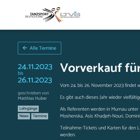
Alle Termine
Vorverkauf für
24.11.2023
bis
26.11.2023
Vom 24. bis 26. November 2023 findet 
geschrieben von
Es gibt auch dieses Jahr wieder vielfälti
Matthias Huber
Als Referenten werden in Murnau unter a
Lehrgänge
Moshenska, Asis Khadjeh-Nouri, Domini
News
Termine
Teilnahme-Tickets und Karten für den 
werden.