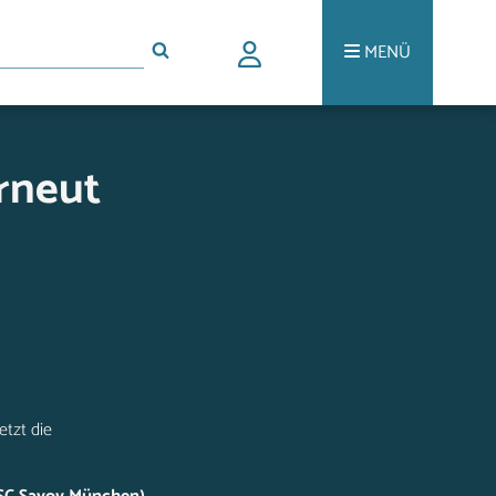
MENÜ
rneut
etzt die