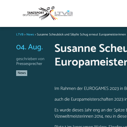
LTVB
>
News
>
Susanne Scheuböck und Sibylle Schug erneut Europameisterinnen
Susanne Scheu
04. Aug.
Europameiste
geschrieben von
Pressesprecher
News
Im Rahmen der
EUROGAMES 2023
in B
auch die
Europameisterschaften 2023 i
Es wurde dieses Jahr eng an der Spitze 
Vizeweltmeisterinnen 2014, neu in diese 