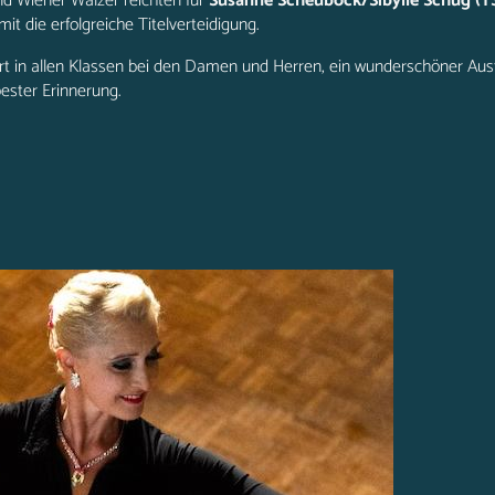
nd Wiener Walzer reichten für
Susanne Scheuböck/Sibylle Schug (
t die erfolgreiche Titelverteidigung.
rt in allen Klassen bei den Damen und Herren, ein wunderschöner Au
 bester Erinnerung.