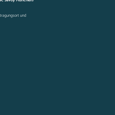
TSC Savoy München)
stragungsort und