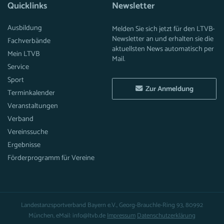
Quicklinks
Newsletter
Ausbildung
Melden Sie sich jetzt für den LTVB-
Newsletter an und erhalten sie die
Fachverbände
aktuellsten News automatisch per
Mein LTVB
Mail.
Service
Sport
Zur Anmeldung
Terminkalender
Veranstaltungen
Verband
Vereinssuche
Ergebnisse
Förderprogramm für Vereine
Landestanzsportverband Bayern e.V., Georg-Brauchle-Ring 93, 80992
München, eMail: info@ltvb.de
Impressum
Datenschutzerklärung