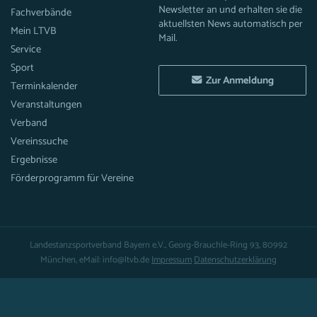
Newsletter an und erhalten sie die
Fachverbände
aktuellsten News automatisch per
Mein LTVB
Mail.
Service
Sport
Zur Anmeldung
Terminkalender
Veranstaltungen
Verband
Vereinssuche
Ergebnisse
Förderprogramm für Vereine
Landestanzsportverband Bayern e.V., Georg-Brauchle-Ring 93, 80992
München, eMail: info@ltvb.de
Impressum
Datenschutzerklärung