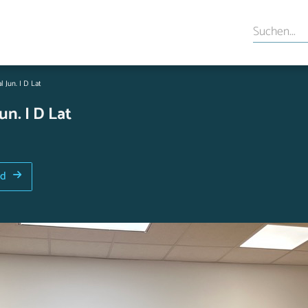
l Jun. I D Lat
un. I D Lat
ld