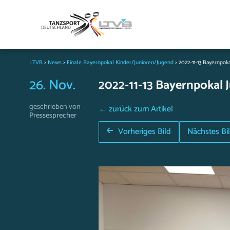
LTVB
>
News
>
Finale Bayernpokal Kinder/Junioren/Jugend
>
2022-11-13 Bayernpoka
26. Nov.
2022-11-13 Bayernpokal J
geschrieben von
← zurück zum Artikel
Pressesprecher
Vorheriges Bild
Nächstes Bi