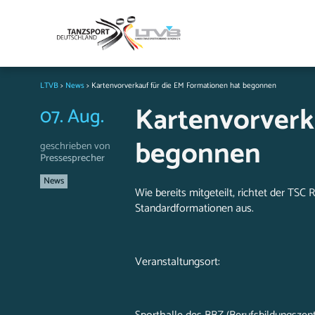
LTVB
>
News
>
Kartenvorverkauf für die EM Formationen hat begonnen
Kartenvorverk
07. Aug.
begonnen
geschrieben von
Pressesprecher
News
Wie bereits mitgeteilt, richtet der TS
Standardformationen aus.
Veranstaltungsort: