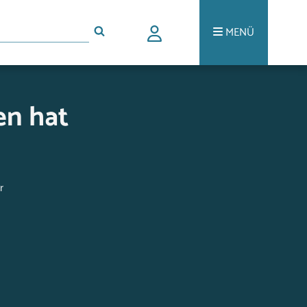
MENÜ
en hat
r