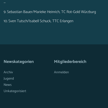
—
9. Sebastian Bauer/Marieke Heinrich, TC Rot-Gold Würzburg
10. Sven Tutsch/Isabell Schuck, TTC Erlangen
Newskategorien
Mitgliederbereich
Archiv
Anmelden
Jugend
News
Unkategorisiert