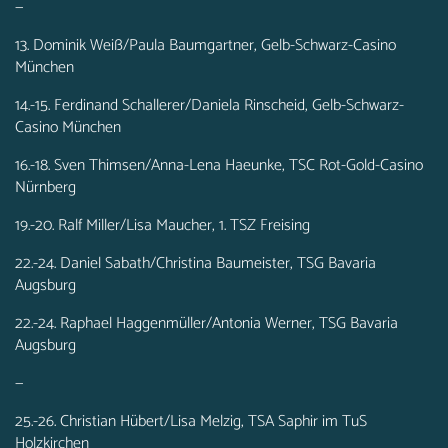
—
13. Dominik Weiß/Paula Baumgartner, Gelb-Schwarz-Casino
München
14.-15. Ferdinand Schallerer/Daniela Rinscheid, Gelb-Schwarz-
Casino München
16.-18. Sven Thimsen/Anna-Lena Haeunke, TSC Rot-Gold-Casino
Nürnberg
19.-20. Ralf Miller/Lisa Maucher, 1. TSZ Freising
22.-24. Daniel Sabath/Christina Baumeister, TSG Bavaria
Augsburg
22.-24. Raphael Haggenmüller/Antonia Werner, TSG Bavaria
Augsburg
—
25.-26. Christian Hübert/Lisa Melzig, TSA Saphir im TuS
Holzkirchen