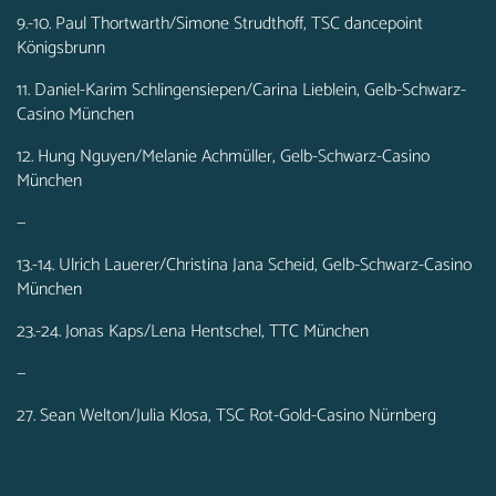
9.-10. Paul Thortwarth/Simone Strudthoff, TSC dancepoint
Königsbrunn
11. Daniel-Karim Schlingensiepen/Carina Lieblein, Gelb-Schwarz-
Casino München
12. Hung Nguyen/Melanie Achmüller, Gelb-Schwarz-Casino
München
—
13.-14. Ulrich Lauerer/Christina Jana Scheid, Gelb-Schwarz-Casino
München
23.-24. Jonas Kaps/Lena Hentschel, TTC München
—
27. Sean Welton/Julia Klosa, TSC Rot-Gold-Casino Nürnberg