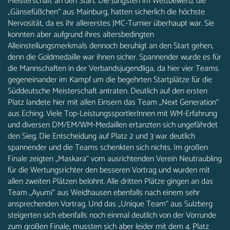
Meisterschaft an den Start. Die Jüngsten im Wettbewerb, die
„Gänsefüßchen“ aus Mainburg, hatten sicherlich die höchste
Nervosität, da es ihr allererstes JMC-Turnier überhaupt war. Sie
konnten aber aufgrund ihres altersbedingten
Alleinstellungsmerkmals dennoch beruhigt an den Start gehen,
denn die Goldmedaille war ihnen sicher. Spannender wurde es für
die Mannschaften in der Verbandsjugendliga, da hier vier Teams
gegeneinander im Kampf um die begehrten Startplätze für die
Süddeutsche Meisterschaft antraten. Deutlich auf den ersten
Platz landete hier mit allen Einsern das Team „Next Generation“
aus Eching. Viele Top-LeistungssportlerInnen mit WM-Erfahrung
und diversen DM/EM/WM-Medaillen ertanzten sich ungefährdet
den Sieg. Die Entscheidung auf Platz 2 und 3 war deutlich
spannender und die Teams schenkten sich nichts. Im großen
Finale zeigten „Maskara“ vom ausrichtenden Verein Neutraubling
für die Wertungsrichter den besseren Vortrag und wurden mit
allen zweiten Plätzen belohnt. Alle dritten Plätze gingen an das
Team „Ayumi“ aus Weidhausen ebenfalls nach einem sehr
ansprechenden Vortrag. Und das „Unique Team“ aus Sulzberg
steigerten sich ebenfalls noch einmal deutlich von der Vorrunde
zum großen Finale, mussten sich aber leider mit dem 4. Platz