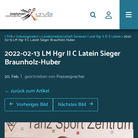
LTVB
>
Unkategorisiert
>
Landesmeisterschaft Senioren I und Hgr II D-S Latein
>
2022-
02-13 LM Hgr II C Latein Sieger Braunholz-Huber
2022-02-13 LM Hgr II C Latein Sieger
Braunholz-Huber
|
20. Feb.
geschrieben von
Pressesprecher
← zurück zum Artikel
Vorheriges Bild
Nächstes Bild