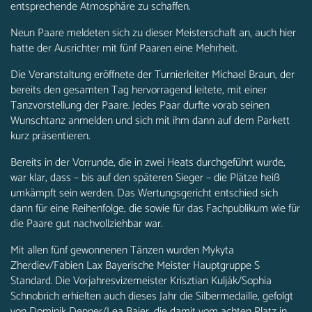
entsprechende Atmosphäre zu schaffen.
Neun Paare meldeten sich zu dieser Meisterschaft an, auch hier
hatte der Ausrichter mit fünf Paaren eine Mehrheit.
Die Veranstaltung eröffnete der Turnierleiter Michael Braun, der
bereits den gesamten Tag hervorragend leitete, mit einer
Tanzvorstellung der Paare. Jedes Paar durfte vorab seinen
Wunschtanz anmelden und sich mit ihm dann auf dem Parkett
kurz präsentieren.
Bereits in der Vorrunde, die in zwei Heats durchgeführt wurde,
war klar, dass – bis auf den späteren Sieger – die Plätze heiß
umkämpft sein werden. Das Wertungsgericht entschied sich
dann für eine Reihenfolge, die sowie für das Fachpublikum wie für
die Paare gut nachvollziehbar war.
Mit allen fünf gewonnenen Tänzen wurden Mykyta
Zherdiev/Fabien Lax Bayerische Meister Hauptgruppe S
Standard. Die Vorjahresvizemeister Krisztian Kulják/Sophia
Schnobrich erhielten auch dieses Jahr die Silbermedaille, gefolgt
von Dominik Depner/Lea Baier, die damit vom achten Platz in