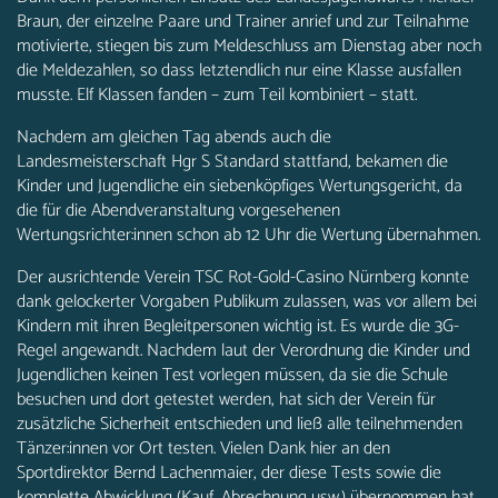
Braun, der einzelne Paare und Trainer anrief und zur Teilnahme
motivierte, stiegen bis zum Meldeschluss am Dienstag aber noch
die Meldezahlen, so dass letztendlich nur eine Klasse ausfallen
musste. Elf Klassen fanden – zum Teil kombiniert – statt.
Nachdem am gleichen Tag abends auch die
Landesmeisterschaft Hgr S Standard stattfand, bekamen die
Kinder und Jugendliche ein siebenköpfiges Wertungsgericht, da
die für die Abendveranstaltung vorgesehenen
Wertungsrichter:innen schon ab 12 Uhr die Wertung übernahmen.
Der ausrichtende Verein TSC Rot-Gold-Casino Nürnberg konnte
dank gelockerter Vorgaben Publikum zulassen, was vor allem bei
Kindern mit ihren Begleitpersonen wichtig ist. Es wurde die 3G-
Regel angewandt. Nachdem laut der Verordnung die Kinder und
Jugendlichen keinen Test vorlegen müssen, da sie die Schule
besuchen und dort getestet werden, hat sich der Verein für
zusätzliche Sicherheit entschieden und ließ alle teilnehmenden
Tänzer:innen vor Ort testen. Vielen Dank hier an den
Sportdirektor Bernd Lachenmaier, der diese Tests sowie die
komplette Abwicklung (Kauf, Abrechnung usw.) übernommen hat.