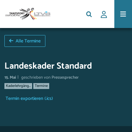
Alle Termine
Landeskader Standard
|
15. Mai
geschrieben von
Pressesprecher
Kaderlehrgäng...
Termine
Termin exportieren (.ics)