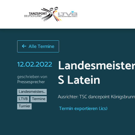
Alle Termine
Landesmeisters
12.02.2022
S Latein
geschrieben von
Pressesprecher
Landesmeisters...
Ausrichter: TSC dancepoint Königsbrunn
LTVB
Termine
Turnier
Termin exportieren (.ics)