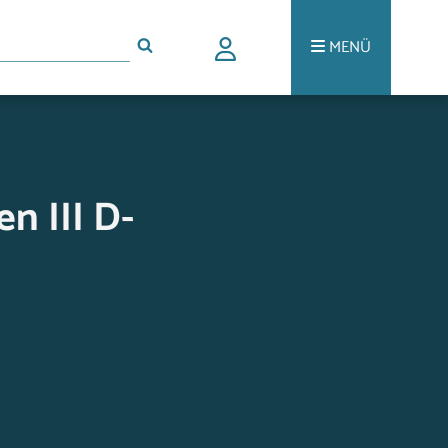
MENÜ
n III D-