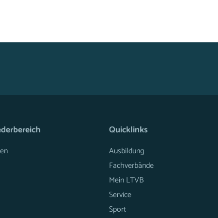
ederbereich
Quicklinks
en
Ausbildung
Fachverbände
Mein LTVB
Service
Sport