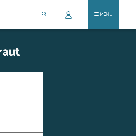
MENÜ
raut