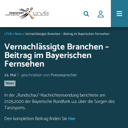
LTVB
>
News
>
Vernachlässigte Branchen – Beitrag im Bayerischen Fernsehen
Vernachlässigte Branchen –
Beitrag im Bayerischen
Fernsehen
|
23. Mai
geschrieben von
Pressesprecher
News
In der „Rundschau“-Nachrichtensendung berichtete am
21.05.2020 der Bayerische Rundfunk u.a. über die Sorgen des
Tanzsports.
Den kompletten Beitrag finden Sie
hier