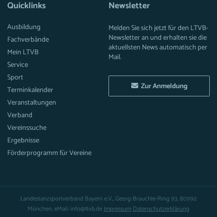
Quicklinks
Newsletter
Ausbildung
Melden Sie sich jetzt für den LTVB-
Newsletter an und erhalten sie die
Fachverbände
aktuellsten News automatisch per
Mein LTVB
Mail.
Service
Sport
Zur Anmeldung
Terminkalender
Veranstaltungen
Verband
Vereinssuche
Ergebnisse
Förderprogramm für Vereine
Landestanzsportverband Bayern e.V., Georg-Brauchle-Ring 93, 80992
München, eMail: info@ltvb.de
Impressum
Datenschutzerklärung