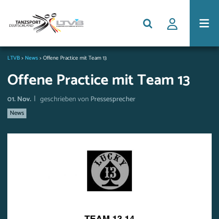
LTVB
>
News
>
Offene Practice mit Team 13
Offene Practice mit Team 13
|
01. Nov.
geschrieben von
Pressesprecher
News