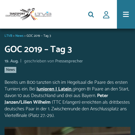
LTVB
>
News
>
GOC 2019 – Tag 3
GOC 2019 – Tag 3
|
19. Aug.
geschrieben von
Pressesprecher
News
Bereits um 8:00 tanzten sich im Hegelsaal die Paare des ersten
Turniers ein. Bei
Junioren I Latein
gingen 81 Paare an den Start,
davon 10 aus Deutschland und drei aus Bayern.
Peter
Janzen/Lilien Wilhelm
(TTC Erlangen) erreichten als drittbestes
deutsches Paar in der 1. Zwischenrunde den Anschlussplatz ans
Viertelfinale (Platz 27.-29.).