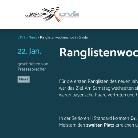
LTVB
>
News
>
Ranglistenwochenende in Glinde
Ranglistenwoc
22. Jan.
geschrieben von
Pressesprecher
News
Für die ersten Ranglisten des neuen Ja
war das Ziel. Am Samstag wechselten si
waren bayerische Paare vertreten und ha
In der Senioren II Standard konnten
Dr.
Meistern den
zweiten Platz
erreichen u