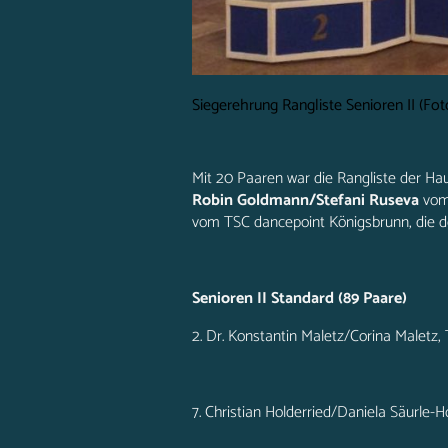
Siegerehrung Rangliste Senioren II (Foto
Mit 20 Paaren war die Rangliste der Hau
Robin Goldmann/Stefani Ruseva
vom
vom TSC dancepoint Königsbrunn, die 
Senioren II Standard (89 Paare)
2. Dr. Konstantin Maletz/Corina Malet
7. Christian Holderried/Daniela Säurle