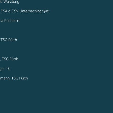
old Würzburg
r, TSA d. TSV Unterhaching 1910
mana Puchheim
, TSG Fürth
, TSG Fürth
nger TC
emann, TSG Fürth