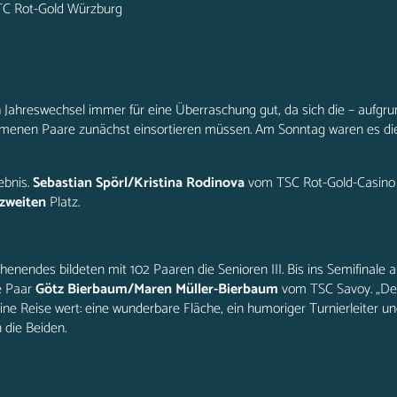
 TC Rot-Gold Würzburg
ch Jahreswechsel immer für eine Überraschung gut, da sich die – aufgr
menen Paare zunächst einsortieren müssen. Am Sonntag waren es die
ebnis.
Sebastian Spörl/Kristina Rodinova
vom TSC Rot-Gold-Casino 
zweiten
Platz.
enendes bildeten mit 102 Paaren die Senioren III. Bis ins Semifinale a
e Paar
Götz Bierbaum/Maren Müller-Bierbaum
vom TSC Savoy. „Der
e Reise wert: eine wunderbare Fläche, ein humoriger Turnierleiter un
 die Beiden.