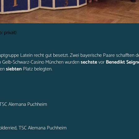
: privat)
ptgruppe Latein recht gut besetzt. Zwei bayerische Paare schafften de
 Gelb-Schwarz-Casino München wurden
sechste
vor
Benedikt Seign
den
siebten
Platz belegten.
z, TSC Alemana Puchheim
-Holderried, TSC Alemana Puchheim