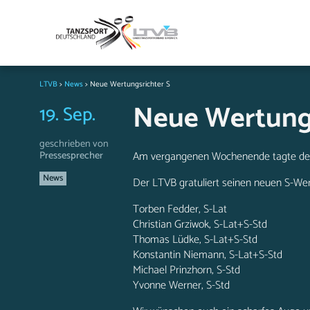
LTVB
>
News
>
Neue Wertungsrichter S
Neue Wertungs
19. Sep.
geschrieben von
Pressesprecher
Am vergangenen Wochenende tagte der
News
Der LTVB gratuliert seinen neuen S-Wer
Torben Fedder, S-Lat
Christian Grziwok, S-Lat+S-Std
Thomas Lüdke, S-Lat+S-Std
Konstantin Niemann, S-Lat+S-Std
Michael Prinzhorn, S-Std
Yvonne Werner, S-Std