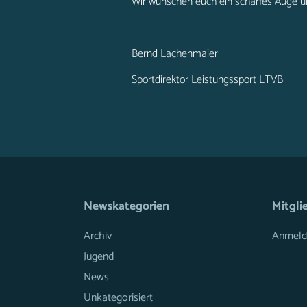
Wir wünschen euch ein scharfes Auge u
Bernd Lachenmaier
Sportdirektor Leistungssport LTVB
Newskategorien
Mitgli
Archiv
Anmeld
Jugend
News
Unkategorisiert