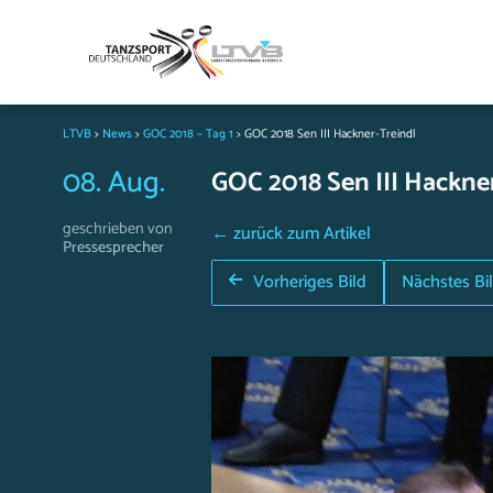
LTVB
>
News
>
GOC 2018 – Tag 1
>
GOC 2018 Sen III Hackner-Treindl
08. Aug.
GOC 2018 Sen III Hackne
geschrieben von
← zurück zum Artikel
Pressesprecher
Vorheriges Bild
Nächstes Bi