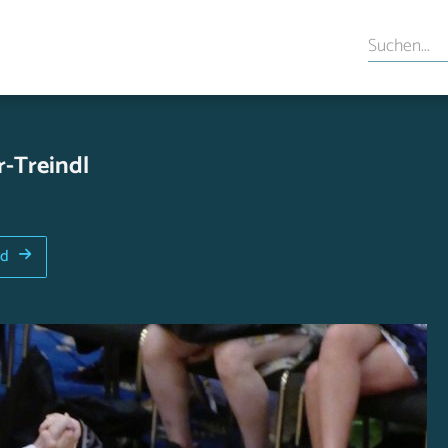
r-Treindl
ld