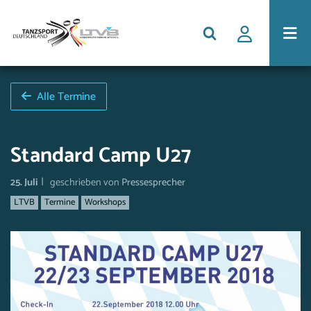
Alle Termine
Standard Camp U27
|
25. Juli
geschrieben von
Pressesprecher
LTVB
Termine
Workshops