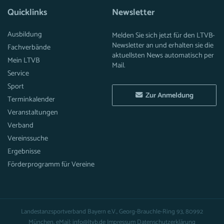
Quicklinks
Newsletter
Ausbildung
Melden Sie sich jetzt für den LTVB-
Newsletter an und erhalten sie die
Fachverbände
aktuellsten News automatisch per
Mein LTVB
Mail.
Service
Sport
Zur Anmeldung
Terminkalender
Veranstaltungen
Verband
Vereinssuche
Ergebnisse
Förderprogramm für Vereine
Landestanzsportverband Bayern e.V., Georg-Brauchle-Ring 93, 80992
München, eMail: info@ltvb.de
Impressum
Datenschutzerklärung