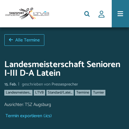
Alle Termine
Landesmeisterschaft Senioren
I-III D-A Latein
|
15. Feb.
geschrieben von
Pressesprecher
Landesmeisters...
LTVB
Standard/Latei...
Termine
Turnier
Ausrichter: TSZ Augsburg
Termin exportieren (.ics)