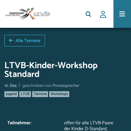
Alle Termine
LTVB-Kinder-Workshop
Standard
|
12. Dez.
geschrieben von
Pressesprecher
Jugend
LTVB
Termine
Workshops
Teilnehmer:
offen für alle LTVB-Paare
der Kinder D-Standard,