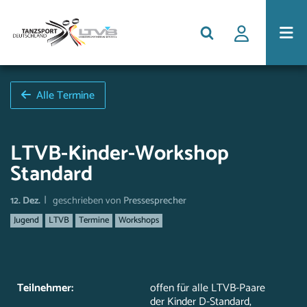
Alle Termine
LTVB-Kinder-Workshop
Standard
|
12. Dez.
geschrieben von
Pressesprecher
Jugend
LTVB
Termine
Workshops
Teilnehmer:
offen für alle LTVB-Paare
der Kinder D-Standard,