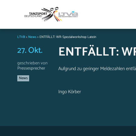
LTVB
>
News
>
ENTFÄLLT: WR-Spezialworkshop Latein
ENTFÄLLT: WR
27. Okt.
geschrieben von
Pressesprecher
Aufgrund zu geringer Meldezahlen entfäl
News
Ingo Körber