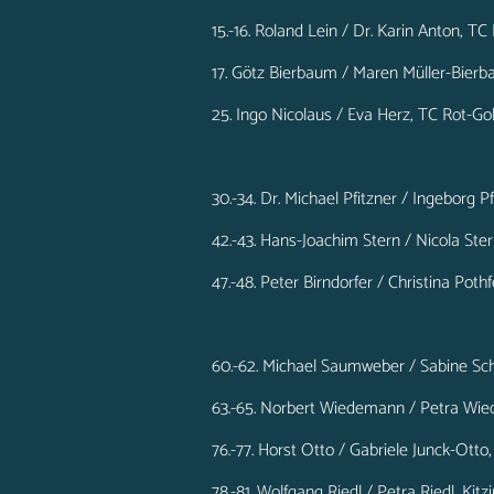
15.-16. Roland Lein / Dr. Karin Anton, T
17. Götz Bierbaum / Maren Müller-Bie
25. Ingo Nicolaus / Eva Herz, TC Rot-G
30.-34. Dr. Michael Pfitzner / Ingeborg 
42.-43. Hans-Joachim Stern / Nicola St
47.-48. Peter Birndorfer / Christina Pot
60.-62. Michael Saumweber / Sabine Sch
63.-65. Norbert Wiedemann / Petra Wi
76.-77. Horst Otto / Gabriele Junck-Ot
78.-81. Wolfgang Riedl / Petra Riedl, Kit