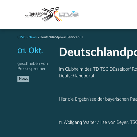
LTVB
>
News
>
Deutschlandpokal Senioren III
Deutschlandpok
01. Okt.
geschrieben von
Pressesprecher
Im Clubheim des TD TSC Düsseldorf Rot-
Deutschlandpokal.
News
Hier die Ergebnisse der bayerischen Paa
11. Wolfgang Walter / Ilse von Beyer, T