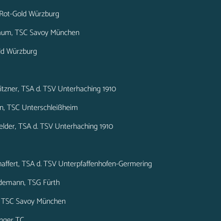
C Rot-Gold Würzburg
rbaum, TSC Savoy München
old Würzburg
Pfitzner, TSA d. TSV Unterhaching 1910
ern, TSC Unterschleißheim
hfelder, TSA d. TSV Unterhaching 1910
affert, TSA d. TSV Unterpfaffenhofen-Germering
edemann, TSG Fürth
to, TSC Savoy München
zinger TC