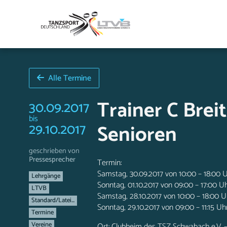
Alle Termine
Trainer C Brei
30.09.2017
bis
29.10.2017
Senioren
geschrieben von
Pressesprecher
Termin:
Samstag, 30.09.2017 von 10:00 – 18:00 Uh
Lehrgänge
Sonntag, 01.10.2017 von 09:00 – 17:00 Uhr
LTVB
Samstag, 28.10.2017 von 10:00 – 18:00 Uh
Standard/Latei...
Sonntag, 29.10.2017 von 09:00 – 11:15 Uhr
Termine
Vereine
Ort: Clubheim des TSZ Schwabach e.V. 