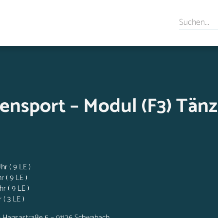
tensport – Modul (F3) Tänz
r ( 9 LE )
 ( 9 LE )
r ( 9 LE )
 ( 3 LE )
– Hansastraße 5 – 91126 Schwabach