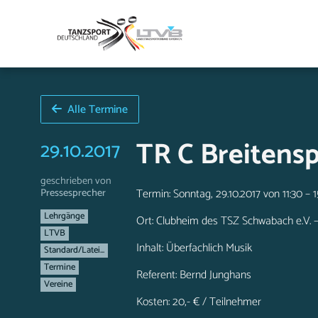
Alle Termine
TR C Breitens
29.10.2017
geschrieben von
Pressesprecher
Termin: Sonntag, 29.10.2017 von 11:30 – 1
Lehrgänge
Ort: Clubheim des TSZ Schwabach e.V. 
LTVB
Inhalt: Überfachlich Musik
Standard/Latei...
Termine
Referent: Bernd Junghans
Vereine
Kosten: 20,- € / Teilnehmer