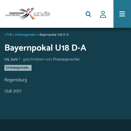
LTVB
>
Unkategorisiert
>
Bayernpokal U18 D-A
Bayernpokal U18 D-A
|
05. Juni
geschrieben von
Pressesprecher
Unkategorisier...
Regensburg
1.Juli 2017